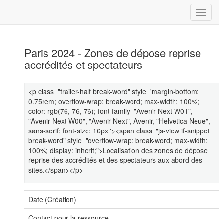
Paris 2024 - Zones de dépose reprise
accrédités et spectateurs
<p class="trailer-half break-word" style='margin-bottom:
0.75rem; overflow-wrap: break-word; max-width: 100%;
color: rgb(76, 76, 76); font-family: "Avenir Next W01",
"Avenir Next W00", "Avenir Next", Avenir, "Helvetica Neue",
sans-serif; font-size: 16px;'><span class="js-view if-snippet
break-word" style="overflow-wrap: break-word; max-width:
100%; display: inherit;">Localisation des zones de dépose
reprise des accrédités et des spectateurs aux abord des
sites.</span></p>
Date (Création)
Contact pour la ressource