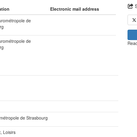
ation
Electronic mail address
eurométropole de
rg
eurométropole de
Read
rg
métropole de Strasbourg
, Loisirs