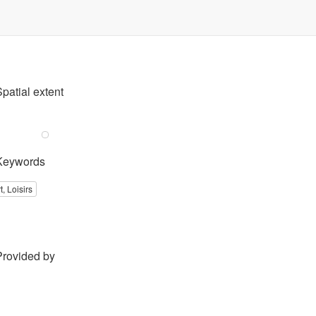
Spatial extent
Keywords
t, Loisirs
Provided by