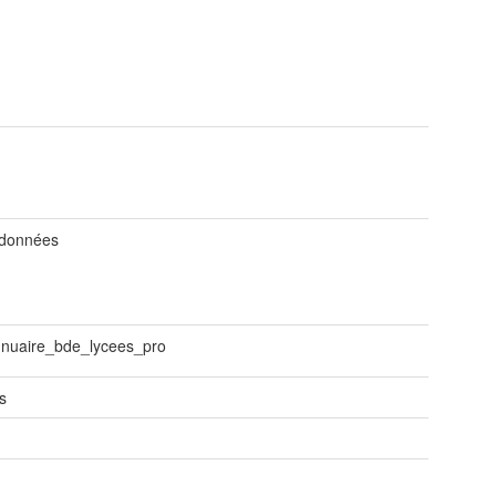
 données
nnuaire_bde_lycees_pro
s