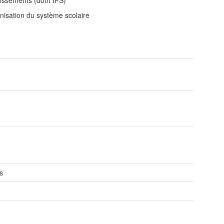
lissements (dont IPS)
nisation du système scolaire
s