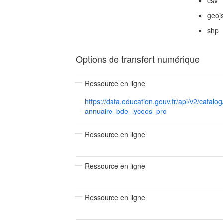
csv
geoj
shp
Options de transfert numérique
Ressource en ligne
https://data.education.gouv.fr/api/v2/catalog
annuaire_bde_lycees_pro
Ressource en ligne
Ressource en ligne
Ressource en ligne