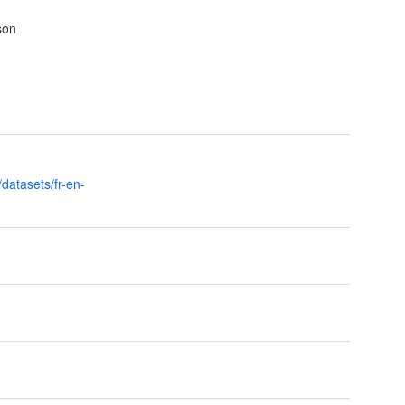
son
/datasets/fr-en-