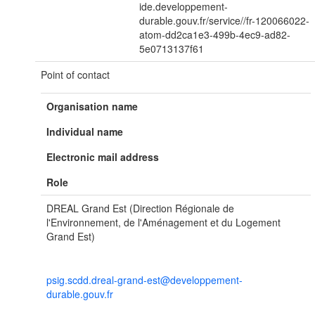
ide.developpement-
durable.gouv.fr/service//fr-120066022-
atom-dd2ca1e3-499b-4ec9-ad82-
5e0713137f61
Point of contact
Organisation name
Individual name
Electronic mail address
Role
DREAL Grand Est (Direction Régionale de
l'Environnement, de l'Aménagement et du Logement
Grand Est)
psig.scdd.dreal-grand-est@developpement-
durable.gouv.fr