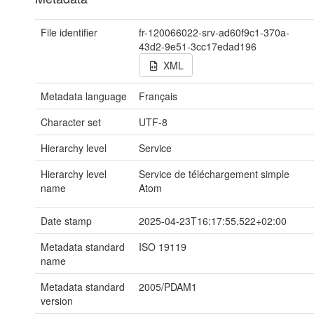
File identifier
fr-120066022-srv-ad60f9c1-370a-
43d2-9e51-3cc17edad196
XML
Metadata language
Français
Character set
UTF-8
Hierarchy level
Service
Hierarchy level
Service de téléchargement simple
name
Atom
Date stamp
2025-04-23T16:17:55.522+02:00
Metadata standard
ISO 19119
name
Metadata standard
2005/PDAM1
version