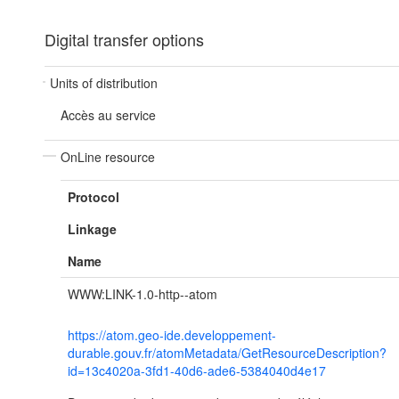
Digital transfer options
Units of distribution
Accès au service
OnLine resource
Protocol
Linkage
Name
WWW:LINK-1.0-http--atom
https://atom.geo-ide.developpement-
durable.gouv.fr/atomMetadata/GetResourceDescription?
id=13c4020a-3fd1-40d6-ade6-5384040d4e17