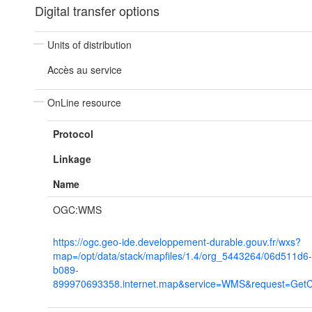
Digital transfer options
Units of distribution
Accès au service
OnLine resource
Protocol
Linkage
Name
OGC:WMS
https://ogc.geo-ide.developpement-durable.gouv.fr/wxs?
map=/opt/data/stack/mapfiles/1.4/org_5443264/06d511d6
b089-
899970693358.internet.map&service=WMS&request=GetCa