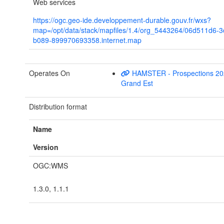
Web services
https://ogc.geo-ide.developpement-durable.gouv.fr/wxs?
map=/opt/data/stack/mapfiles/1.4/org_5443264/06d511d6-
b089-899970693358.internet.map
Operates On
HAMSTER - Prospections 20
Grand Est
Distribution format
Name
Version
OGC:WMS
1.3.0, 1.1.1