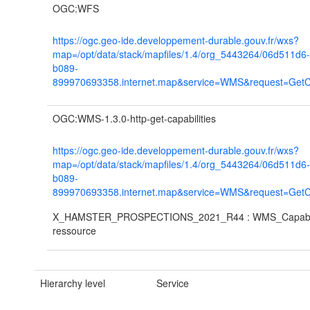
OGC:WFS
https://ogc.geo-ide.developpement-durable.gouv.fr/wxs?
map=/opt/data/stack/mapfiles/1.4/org_5443264/06d511d6
b089-
899970693358.internet.map&service=WMS&request=GetCa
OGC:WMS-1.3.0-http-get-capabilities
https://ogc.geo-ide.developpement-durable.gouv.fr/wxs?
map=/opt/data/stack/mapfiles/1.4/org_5443264/06d511d6
b089-
899970693358.internet.map&service=WMS&request=GetCa
X_HAMSTER_PROSPECTIONS_2021_R44 : WMS_Capabilit
ressource
Hierarchy level
Service