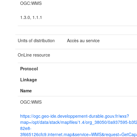
OGC:WMS
1.3.0, 1.1.1
Units of distribution
Accès au service
OnLine resource
Protocol
Linkage
Name
OGC:WMS
https://ogc.geo-ide.developpement-durable.gouv.fr/wxs?
map=/opt/data/stack/mapfiles/1.4/org_38050/0a937595-b3f
82e8-
3f665126cfc9.internet.map&service=WMS&request=GetCapab