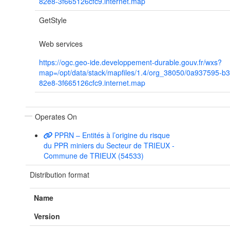
82e8-3f665126cfc9.internet.map
GetStyle
Web services
https://ogc.geo-ide.developpement-durable.gouv.fr/wxs?
map=/opt/data/stack/mapfiles/1.4/org_38050/0a937595-b3
82e8-3f665126cfc9.internet.map
Operates On
PPRN – Entités à l’origine du risque
du PPR miniers du Secteur de TRIEUX -
Commune de TRIEUX (54533)
Distribution format
Name
Version