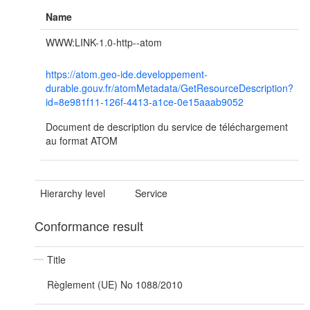
Name
WWW:LINK-1.0-http--atom
https://atom.geo-ide.developpement-
durable.gouv.fr/atomMetadata/GetResourceDescription?
id=8e981f11-126f-4413-a1ce-0e15aaab9052
Document de description du service de téléchargement
au format ATOM
Hierarchy level
Service
Conformance result
Title
Règlement (UE) No 1088/2010