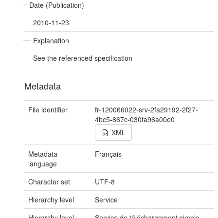
Date (Publication)
2010-11-23
Explanation
See the referenced specification
Metadata
File identifier
fr-120066022-srv-2fa29192-2f27-
4bc5-867c-030fa96a00e0
XML
Metadata
Français
language
Character set
UTF-8
Hierarchy level
Service
Hierarchy level
Service de téléchargement simple