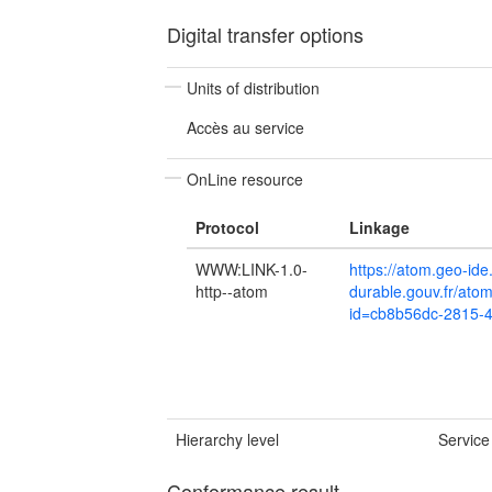
Digital transfer options
Units of distribution
Accès au service
OnLine resource
Protocol
Linkage
WWW:LINK-1.0-
https://atom.geo-id
http--atom
durable.gouv.fr/at
id=cb8b56dc-2815-
Hierarchy level
Service
Conformance result