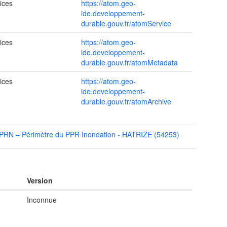
ices
https://atom.geo-
ide.developpement-
durable.gouv.fr/atomService
ices
https://atom.geo-
ide.developpement-
durable.gouv.fr/atomMetadata
ices
https://atom.geo-
ide.developpement-
durable.gouv.fr/atomArchive
PRN – Périmètre du PPR Inondation - HATRIZE (54253)
Version
Inconnue