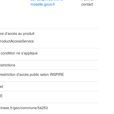
moselle.gouv.fr
contact
ice d’accès au produit
ProductAccessService
condition ne s'applique
strictions
restriction d'accès public selon INSPIRE
ad
ZE
id.insee.fr/geo/commune/54253