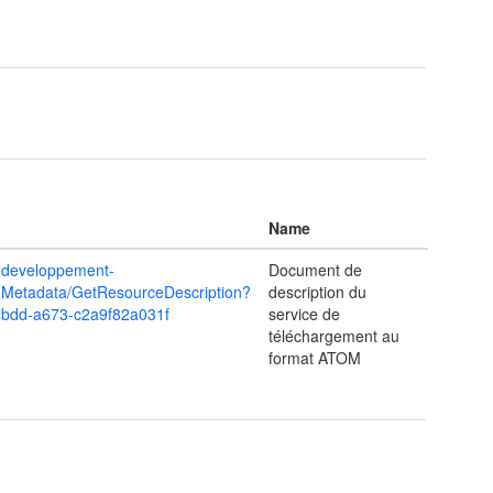
Name
e.developpement-
Document de
omMetadata/GetResourceDescription?
description du
4bdd-a673-c2a9f82a031f
service de
téléchargement au
format ATOM