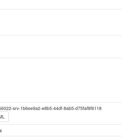
066022-srv-1b6ee9a2-e8b5-44df-8ab5-d75faf8f6118
ML
s