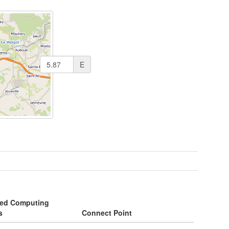
E
ted Computing
s
Connect Point