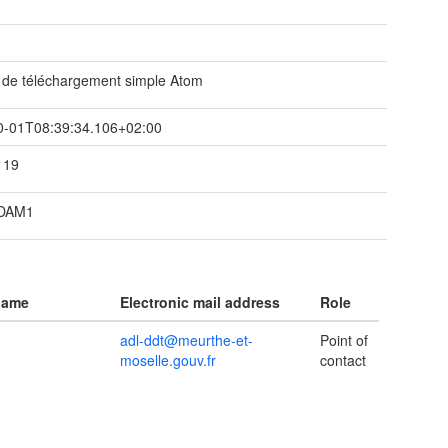
 de téléchargement simple Atom
0-01T08:39:34.106+02:00
119
PDAM1
name
Electronic mail address
Role
adl-ddt@meurthe-et-
Point of
moselle.gouv.fr
contact