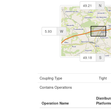
N
W
S
Coupling Type
Tight
Contains Operations
Distribu
Operation Name
Platform