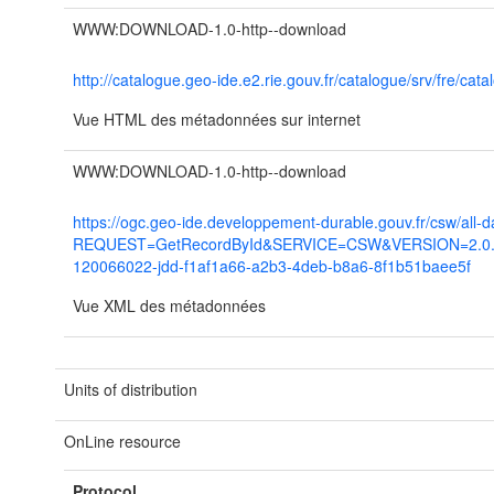
WWW:DOWNLOAD-1.0-http--download
http://catalogue.geo-ide.e2.rie.gouv.fr/catalogue/srv/fre/
Vue HTML des métadonnées sur internet
WWW:DOWNLOAD-1.0-http--download
https://ogc.geo-ide.developpement-durable.gouv.fr/csw/all-d
REQUEST=GetRecordById&SERVICE=CSW&VERSION=2.0.2&
120066022-jdd-f1af1a66-a2b3-4deb-b8a6-8f1b51baee5f
Vue XML des métadonnées
Units of distribution
OnLine resource
Protocol