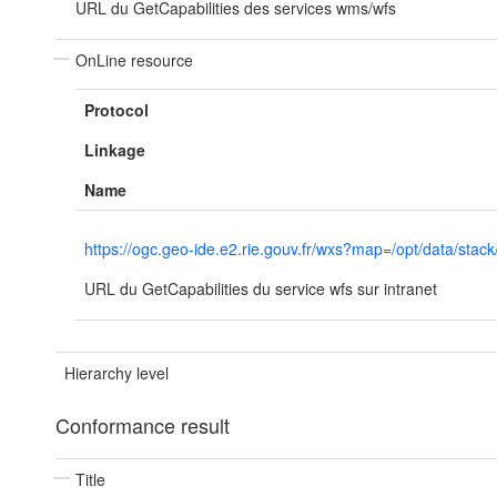
URL du GetCapabilities des services wms/wfs
OnLine resource
Protocol
Linkage
Name
https://ogc.geo-ide.e2.rie.gouv.fr/wxs?map=/opt/data/
URL du GetCapabilities du service wfs sur intranet
Hierarchy level
Conformance result
Title