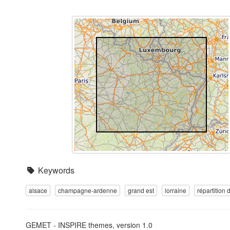
Keywords
alsace
champagne-ardenne
grand est
lorraine
répartition
GEMET - INSPIRE themes, version 1.0