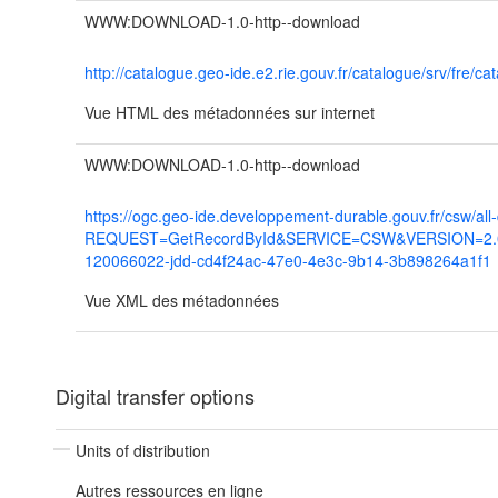
WWW:DOWNLOAD-1.0-http--download
http://catalogue.geo-ide.e2.rie.gouv.fr/catalogue/srv/fr
Vue HTML des métadonnées sur internet
WWW:DOWNLOAD-1.0-http--download
https://ogc.geo-ide.developpement-durable.gouv.fr/csw/all
REQUEST=GetRecordById&SERVICE=CSW&VERSION=2.0.2
120066022-jdd-cd4f24ac-47e0-4e3c-9b14-3b898264a1f1
Vue XML des métadonnées
Digital transfer options
Units of distribution
Autres ressources en ligne