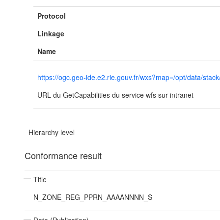
Protocol
Linkage
Name
https://ogc.geo-ide.e2.rie.gouv.fr/wxs?map=/opt/data/
URL du GetCapabilities du service wfs sur intranet
Hierarchy level
Conformance result
Title
N_ZONE_REG_PPRN_AAAANNNN_S