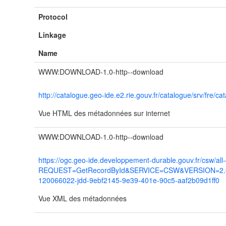
Protocol
Linkage
Name
WWW:DOWNLOAD-1.0-http--download
http://catalogue.geo-ide.e2.rie.gouv.fr/catalogue/srv/fr
Vue HTML des métadonnées sur internet
WWW:DOWNLOAD-1.0-http--download
https://ogc.geo-ide.developpement-durable.gouv.fr/csw/all
REQUEST=GetRecordById&SERVICE=CSW&VERSION=2.0.2
120066022-jdd-9ebf2145-9e39-401e-90c5-aaf2b09d1ff0
Vue XML des métadonnées