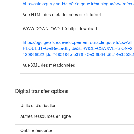
http://catalogue.geo-ide.e2.rie.gouv.fr/catalogue/srv/f
Vue HTML des métadonnées sur internet
WWW:DOWNLOAD-1.0-http--download
https://ogc.geo-ide.developpement-durable.gouv.fr/csw/all
REQUEST=GetRecordById&SERVICE=CSW&VERSION=2.0.2
120066022-jdd-7695106b-b376-45e0-8b64-d6c14e3553c
Vue XML des métadonnées
Digital transfer options
Units of distribution
Autres ressources en ligne
OnLine resource