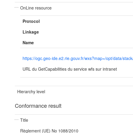
OnLine resource
Protocol
Linkage
Name
https://ogc.geo-ide.e2.rie.gouv.fr/wxs?map=/opt/data/s
URL du GetCapabilities du service wfs sur intranet
Hierarchy level
Conformance result
Title
Règlement (UE) No 1088/2010