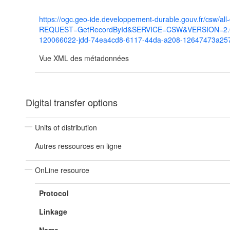
https://ogc.geo-ide.developpement-durable.gouv.fr/csw/all
REQUEST=GetRecordById&SERVICE=CSW&VERSION=2.0.2
120066022-jdd-74ea4cd8-6117-44da-a208-12647473a25
Vue XML des métadonnées
Digital transfer options
Units of distribution
Autres ressources en ligne
OnLine resource
Protocol
Linkage