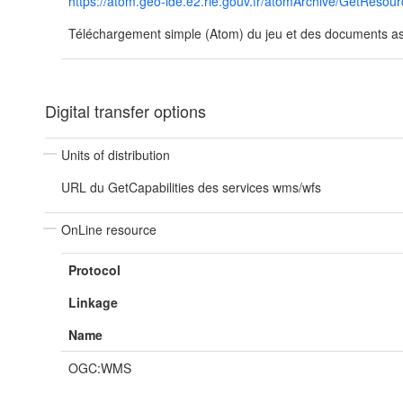
https://atom.geo-ide.e2.rie.gouv.fr/atomArchive/GetRe
Téléchargement simple (Atom) du jeu et des documents ass
Digital transfer options
Units of distribution
URL du GetCapabilities des services wms/wfs
OnLine resource
Protocol
Linkage
Name
OGC:WMS