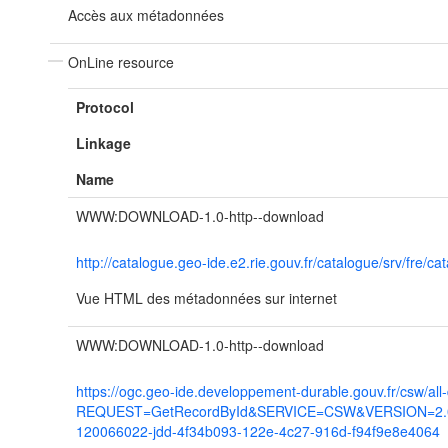
Accès aux métadonnées
OnLine resource
Protocol
Linkage
Name
WWW:DOWNLOAD-1.0-http--download
http://catalogue.geo-ide.e2.rie.gouv.fr/catalogue/srv/fr
Vue HTML des métadonnées sur internet
WWW:DOWNLOAD-1.0-http--download
https://ogc.geo-ide.developpement-durable.gouv.fr/csw/all
REQUEST=GetRecordById&SERVICE=CSW&VERSION=2.0.2
120066022-jdd-4f34b093-122e-4c27-916d-f94f9e8e4064