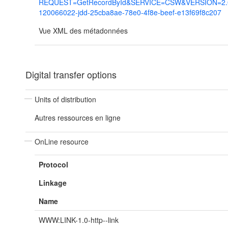
REQUEST=GetRecordById&SERVICE=CSW&VERSION=2.0.2
120066022-jdd-25cba8ae-78e0-4f8e-beef-e13f69f8c207
Vue XML des métadonnées
Digital transfer options
Units of distribution
Autres ressources en ligne
OnLine resource
Protocol
Linkage
Name
WWW:LINK-1.0-http--link