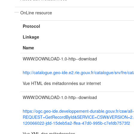
OnLine resource
Protocol
Linkage
Name
WWW:DOWNLOAD-1.0-http--download
http://catalogue.geo-ide.e2.rie.gouv.fr/catalogue/srv/fr
Vue HTML des métadonnées sur internet
WWW:DOWNLOAD-1.0-http--download
https://ogc.geo-ide.developpement-durable.gouv.fr/csw/all
REQUEST=GetRecordById&SERVICE=CSW&VERSION=2.0.2
120066022-jdd-15deb5a2-ffea-47d0-995b-c7efdb7573f2
Vue XML des métadonnées