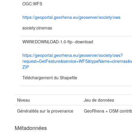
OGC:WFS
https://geoportal.georhena.eu/geoserver/society/ows
society:cinemas
WWW:DOWNLOAD-1.0-ftp--download
https://geoportal.georhena.eu/geoserver/society/ows?
request=GetFeature&service=WFS&typeName=cinemas&v
ZIP
Téléchargement du Shapefile
Niveau
Jeu de données
Généralités sur la provenance
GeoRhena + OSM contribu
Métadonnées