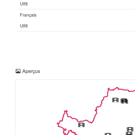
Utf8
Français
Utf8
Aperçus