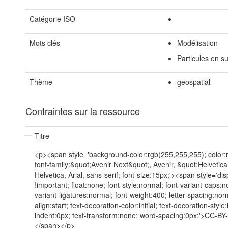
Catégorie ISO
Mots clés
Modélisation
Particules en s
Thème
geospatial
Contraintes sur la ressource
Titre
<p><span style='background-color:rgb(255,255,255); color:
font-family:&quot;Avenir Next&quot;, Avenir, &quot;Helvetic
Helvetica, Arial, sans-serif; font-size:15px;'><span style='dis
!important; float:none; font-style:normal; font-variant-caps:n
variant-ligatures:normal; font-weight:400; letter-spacing:norm
align:start; text-decoration-color:initial; text-decoration-style:in
indent:0px; text-transform:none; word-spacing:0px;'>CC-B
</span></p>