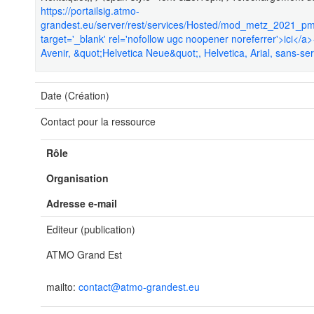
https://portailsig.atmo-
grandest.eu/server/rest/services/Hosted/mod_metz_2021_
target='_blank' rel='nofollow ugc noopener noreferrer'>ici</a>
Avenir, &quot;Helvetica Neue&quot;, Helvetica, Arial, sans-seri
Date (Création)
Contact pour la ressource
Rôle
Organisation
Adresse e-mail
Editeur (publication)
ATMO Grand Est
mailto:
contact@atmo-grandest.eu