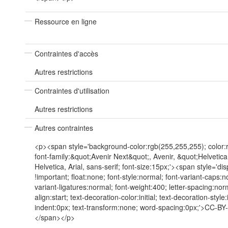
Ressource en ligne
Contraintes d'accès
Autres restrictions
Contraintes d'utilisation
Autres restrictions
Autres contraintes
<p><span style='background-color:rgb(255,255,255); color:
font-family:&quot;Avenir Next&quot;, Avenir, &quot;Helvetic
Helvetica, Arial, sans-serif; font-size:15px;'><span style='dis
!important; float:none; font-style:normal; font-variant-caps:n
variant-ligatures:normal; font-weight:400; letter-spacing:norm
align:start; text-decoration-color:initial; text-decoration-style:in
indent:0px; text-transform:none; word-spacing:0px;'>CC-B
</span></p>