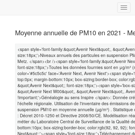
Moyenne annuelle de PM10 en 2021 - Me
<span style='font-family:&quot;Avenir Next&quot;, &quot;Avenir
size:18px;'>Niveaux annuels des particules en suspension PM
Metz. </span><br /><span style='font-family:&quot;Avenir Next
font-size:18px;'>Toutes les données fournies sont en μg/m³
color='#5c5c5c' face='Avenir Next, Avenir Next'><span style='
top:0px; margin-bottom:10px; box-sizing:border-box; color:rgb
&quot;Avenir Next&quot;; font-size:18px;'><span style='box-s
&quot;Avenir Next W00&quot;, &quot;Avenir Next&quot;, Avenir
!important;'>Généalogie au sens Inspire </span>: Donnée cr
l'échelle régionale. Utilisation de l'inventaire des émissions d
suspension PM10 en moyenne annuelle (µg/m³) . Statistique co
: Décret 2010-1250 et Directive 2008/50/CE. Modélisation r
métier du Laboratoire Central de Surveillance de la Qualité d
bottom:10px; box-sizing:border-box; color:rgb(92, 92, 92); fo
Next&quot;;'><span style='font-size:18px;'>Téléchargement d