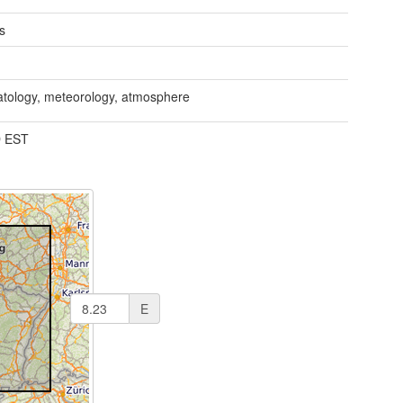
s
atology, meteorology, atmosphere
 EST
E