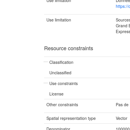
Use limitation
Données
https:/
Use limitation
Sources
Grand E
Express
Resource constraints
Classification
Unclassified
Use constraints
License
Other constraints
Pas de 
Spatial representation type
Vector
Denominator
100000