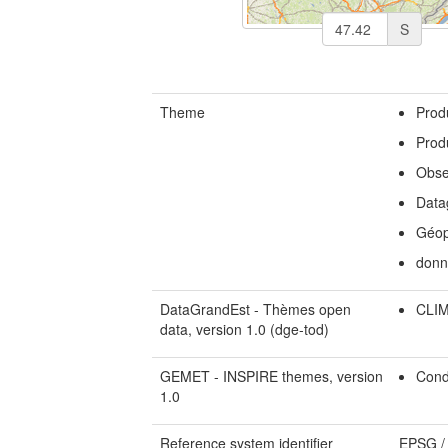
S
Theme
Prod
Prod
Obse
Data
Géop
donn
DataGrandEst - Thèmes open
CLIM
data, version 1.0 (dge-tod)
GEMET - INSPIRE themes, version
Cond
1.0
Reference system identifier
EPSG