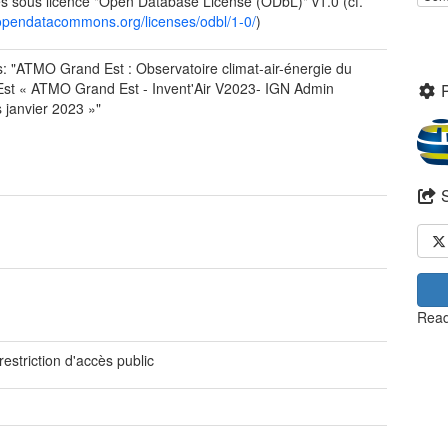
 sous licence "Open Database License (ODbL)" v1.0 (cf.
/opendatacommons.org/licenses/odbl/1-0/
)
: "ATMO Grand Est : Observatoire climat-air-énergie du
st « ATMO Grand Est - Invent'Air V2023- IGN Admin
 janvier 2023 »"
Read
restriction d'accès public