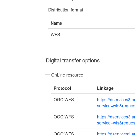
Distribution format
Name
WFS
Digital transfer options
OnLine resource
Protocol
Linkage
OGC:WFS
https://dservices3
service=wfs&request
OGC:WFS
https://dservices3
service=wfs&request
OGC:WFS
https://dservices3