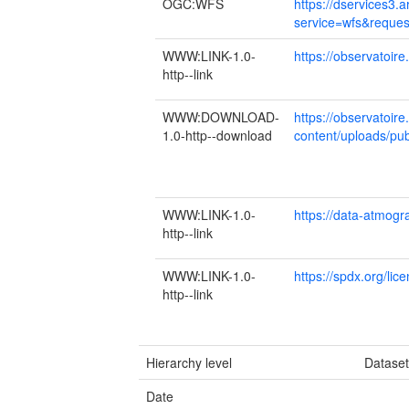
OGC:WFS
https://dservices3
service=wfs&request
WWW:LINK-1.0-
https://observatoire
http--link
WWW:DOWNLOAD-
https://observatoir
1.0-http--download
content/uploads/p
WWW:LINK-1.0-
https://data-atmo
http--link
WWW:LINK-1.0-
https://spdx.org/li
http--link
Hierarchy level
Datase
Date