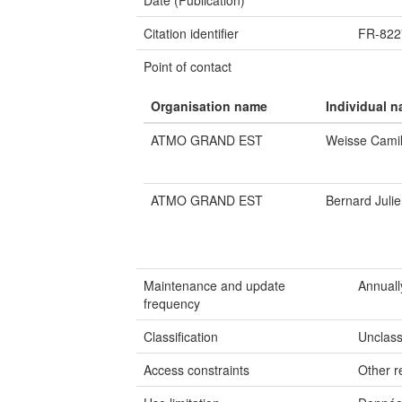
Date (Publication)
Citation identifier
FR-82
Point of contact
Organisation name
Individual 
ATMO GRAND EST
Weisse Camil
ATMO GRAND EST
Bernard Juli
Maintenance and update
Annuall
frequency
Classification
Unclass
Access constraints
Other re