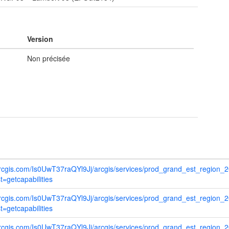
Version
Non précisée
.arcgis.com/Is0UwT37raQYl9Jj/arcgis/services/prod_grand_est_region
=getcapabilities
.arcgis.com/Is0UwT37raQYl9Jj/arcgis/services/prod_grand_est_region
=getcapabilities
.arcgis.com/Is0UwT37raQYl9Jj/arcgis/services/prod_grand_est_region