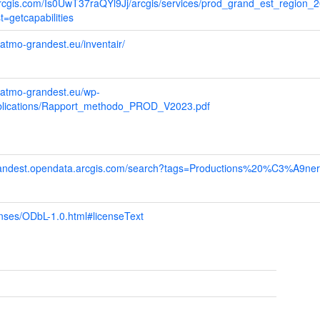
.arcgis.com/Is0UwT37raQYl9Jj/arcgis/services/prod_grand_est_region
=getcapabilities
.atmo-grandest.eu/inventair/
e.atmo-grandest.eu/wp-
ublications/Rapport_methodo_PROD_V2023.pdf
grandest.opendata.arcgis.com/search?tags=Productions%20%C3%A9ner
censes/ODbL-1.0.html#licenseText
t