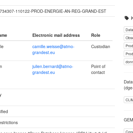
2734307-110122-PROD-ENERGIE-AN-REG-GRAND-EST
Data
name
Electronic mail address
Role
Obse
Prod
le
camille.weisse@atmo-
Custodian
grandest.eu
Prod
donn
en
julien.bernard@atmo-
Point of
grandest.eu
contact
Data
(dge
y
CLI
ified
GEME
strictions
Cond