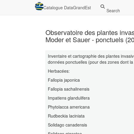
Catalogue DataGrandEst
Search
Observatoire des plantes inv
Moder et Sauer - ponctuels (2
Inventaire et cartographie des plantes invas
données ponctuelles (pour des zones dont la 
Herbacées:
Fallopia japonica
Fallopia sachalinensis
Impatiens glandulifera
Phytolacca americana
Rudbeckia laciniata
Solidago canadensis
Solidago gigantea