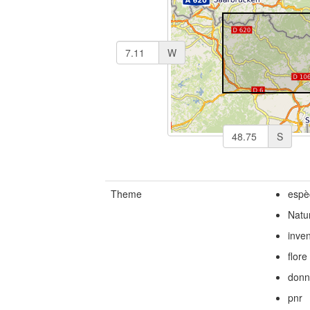
W
S
Theme
espè
Natu
inven
flore
donn
pnr