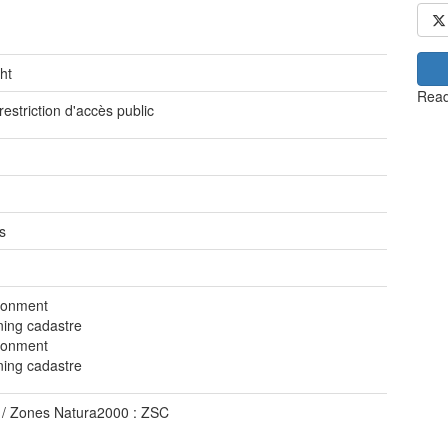
ht
Read
restriction d'accès public
s
ronment
ning cadastre
ronment
ning cadastre
/ Zones Natura2000 : ZSC