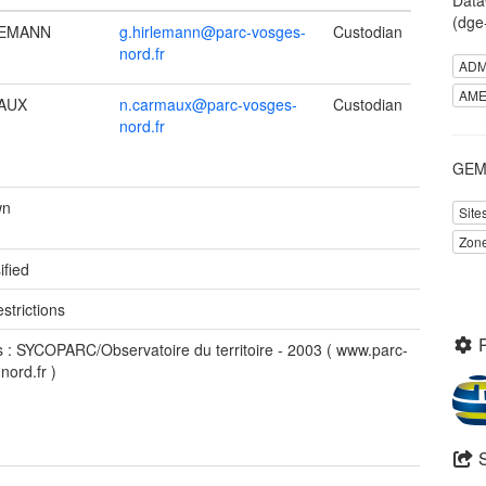
(dge
RLEMANN
g.hirlemann@parc-vosges-
Custodian
nord.fr
ADM
AME
AUX
n.carmaux@parc-vosges-
Custodian
nord.fr
GEME
wn
Site
Zone
ified
strictions
 : SYCOPARC/Observatoire du territoire - 2003 ( www.parc-
nord.fr )