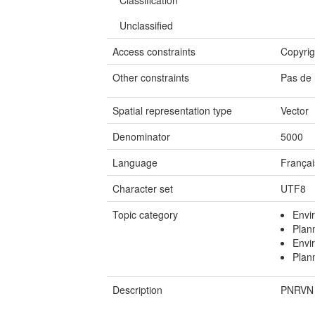
Classification
Unclassified
Access constraints
Copyrig
Other constraints
Pas de 
Spatial representation type
Vector
Denominator
5000
Language
Françai
Character set
UTF8
Topic category
Envi
Plan
Envi
Plan
Description
PNRVN 