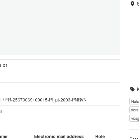
9-01
I
/
FR-25670069100015-Pi_pt-2003-PNRVN
Nat
flore
3
vosg
name
Electronic mail address
Role
Data