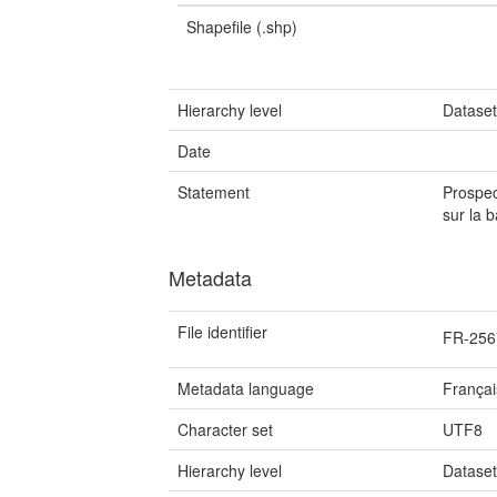
Shapefile (.shp)
Hierarchy level
Datase
Date
Statement
Prospec
sur la 
Metadata
File identifier
FR-256
Metadata language
Françai
Character set
UTF8
Hierarchy level
Datase