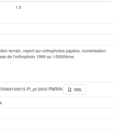
1.0
t
tion terrain, report sur orthophotos papiers, numérisation
base de l'orthophoto 1999 au 1/5000ème.
70069100015-Pi_pt-2003-PNRVN
XML
s
t