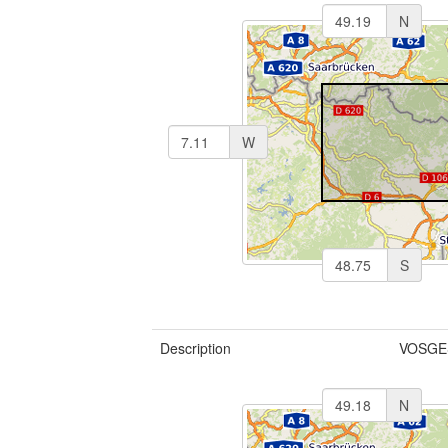
N
W
S
Description
VOSGES
N