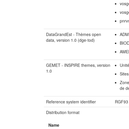
vosg
vosg
pnrv
DataGrandEst - Thèmes open
ADM
data, version 1.0 (dge-tod)
BIO
AME
GEMET - INSPIRE themes, version
Unité
1.0
Site
Zones
de d
Reference system identifier
RGF93 
Distribution format
Name