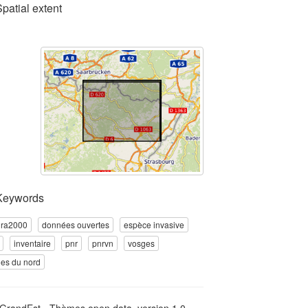
Spatial extent
Keywords
ura2000
données ouvertes
espèce invasive
inventaire
pnr
pnrvn
vosges
es du nord
GrandEst - Thèmes open data, version 1.0