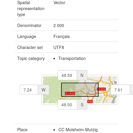
Spatial
Vector
representation
type
Denominator
2 000
Language
Français
Character set
UTF8
Topic category
Transportation
N
W
S
Place
CC Molsheim-Mutzig