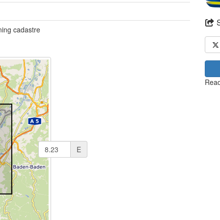
ning cadastre
Read
E