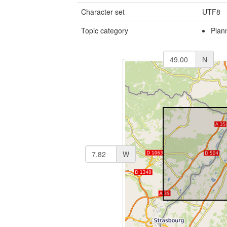
Character set
UTF8
Topic category
Plan
N
W