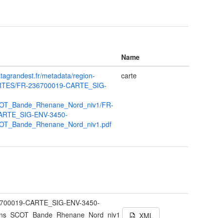
Name
tagrandest.fr/metadata/region-
carte
ARTES/FR-236700019-CARTE_SIG-
COT_Bande_Rhenane_Nord_niv1/FR-
ARTE_SIG-ENV-3450-
COT_Bande_Rhenane_Nord_niv1.pdf
t
700019-CARTE_SIG-ENV-3450-
ons_SCOT_Bande_Rhenane_Nord_niv1
XML