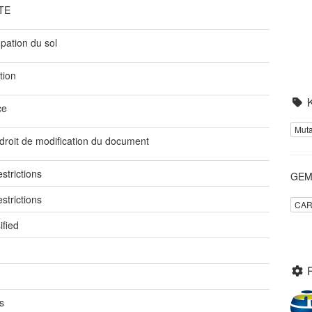
TE
pation du sol
tion
ce
Muta
droit de modification du document
strictions
GEME
strictions
CAR
ified
s