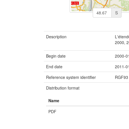
S
Description
L'étend
2000, 2
Begin date
2000-0
End date
2011-0
Reference system identifier
RGF93 
Distribution format
Name
PDF