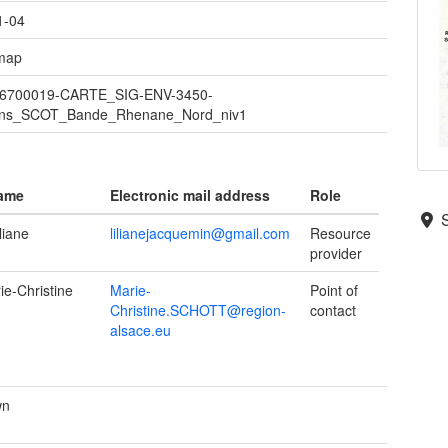
1-04
 map
6700019-CARTE_SIG-ENV-3450-
ons_SCOT_Bande_Rhenane_Nord_niv1
name
Electronic mail address
Role
liane
lilianejacquemin@gmail.com
Resource
provider
e-Christine
Marie-
Point of
Christine.SCHOTT@region-
contact
alsace.eu
wn