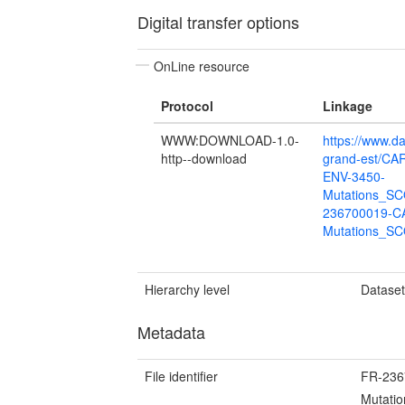
Digital transfer options
OnLine resource
Protocol
Linkage
WWW:DOWNLOAD-1.0-
https://www.da
http--download
grand-est/C
ENV-3450-
Mutations_S
236700019-C
Mutations_S
Hierarchy level
Datase
Metadata
File identifier
FR-236
Mutati