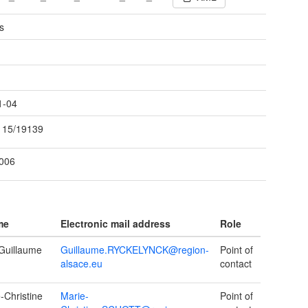
s
t
1-04
115/19139
2006
me
Electronic mail address
Role
uillaume
Guillaume.RYCKELYNCK@region-
Point of
alsace.eu
contact
Christine
Marie-
Point of