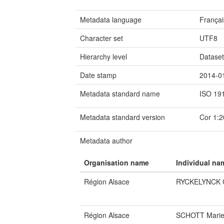
Metadata language
Françai
Character set
UTF8
Hierarchy level
Datase
Date stamp
2014-0
Metadata standard name
ISO 19
Metadata standard version
Cor 1:
Metadata author
Organisation name
Individual na
Région Alsace
RYCKELYNCK G
Région Alsace
SCHOTT Marie-