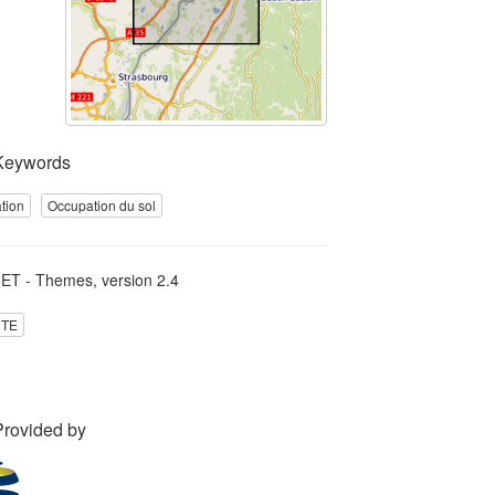
Keywords
tion
Occupation du sol
T - Themes, version 2.4
TE
Provided by