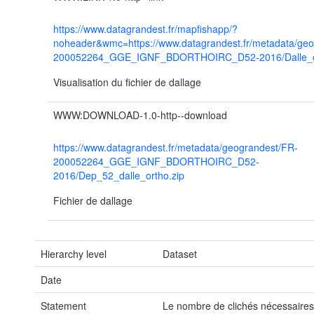
https://www.datagrandest.fr/mapfishapp/?
noheader&wmc=https://www.datagrandest.fr/metadata/geo
200052264_GGE_IGNF_BDORTHOIRC_D52-2016/Dalle_o
Visualisation du fichier de dallage
WWW:DOWNLOAD-1.0-http--download
https://www.datagrandest.fr/metadata/geograndest/FR-
200052264_GGE_IGNF_BDORTHOIRC_D52-
2016/Dep_52_dalle_ortho.zip
Fichier de dallage
Hierarchy level
Dataset
Date
Statement
Le nombre de clichés nécessaires