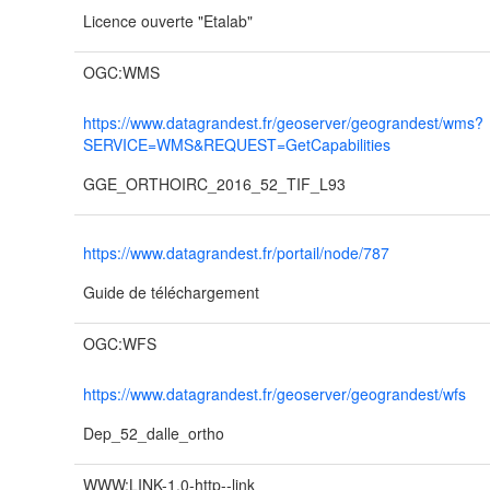
Licence ouverte "Etalab"
OGC:WMS
https://www.datagrandest.fr/geoserver/geograndest/wms?
SERVICE=WMS&REQUEST=GetCapabilities
GGE_ORTHOIRC_2016_52_TIF_L93
https://www.datagrandest.fr/portail/node/787
Guide de téléchargement
OGC:WFS
https://www.datagrandest.fr/geoserver/geograndest/wfs
Dep_52_dalle_ortho
WWW:LINK-1.0-http--link