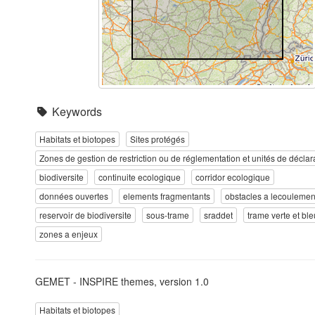
Keywords
Habitats et biotopes
Sites protégés
Zones de gestion de restriction ou de réglementation et unités de déclar
biodiversite
continuite ecologique
corridor ecologique
données ouvertes
elements fragmentants
obstacles a lecoulemen
reservoir de biodiversite
sous-trame
sraddet
trame verte et bl
zones a enjeux
GEMET - INSPIRE themes, version 1.0
Habitats et biotopes