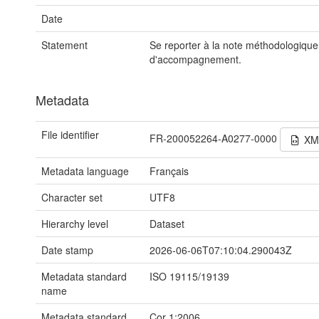
Date
Statement
Se reporter à la note méthodologique
d'accompagnement.
Metadata
File identifier
FR-200052264-A0277-0000
XM
Metadata language
Français
Character set
UTF8
Hierarchy level
Dataset
Date stamp
2026-06-06T07:10:04.290043Z
Metadata standard
ISO 19115/19139
name
Metadata standard
Cor 1:2006