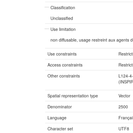
Classification
Unclassified
Use limitation
non diffusable, usage restreint aux agents
Use constraints
Restric
Access constraints
Restric
Other constraints
L124-4-
(INSPIR
Spatial representation type
Vector
Denominator
2500
Language
Françai
Character set
UTF8