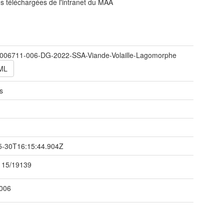
 téléchargées de l'intranet du MAA
006711-006-DG-2022-SSA-Viande-Volaille-Lagomorphe
ML
s
t
5-30T16:15:44.904Z
115/19139
2006