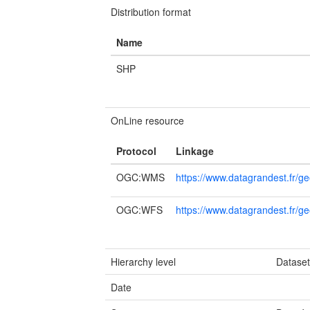
Distribution format
Name
SHP
OnLine resource
Protocol
Linkage
OGC:WMS
https://www.datagrandest.fr/g
OGC:WFS
https://www.datagrandest.fr/ge
Hierarchy level
Datase
Date