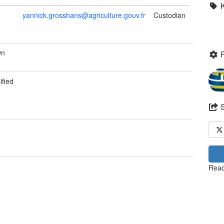
yannick.grosshans@agriculture.gouv.fr
Custodian
wn
ified
Read