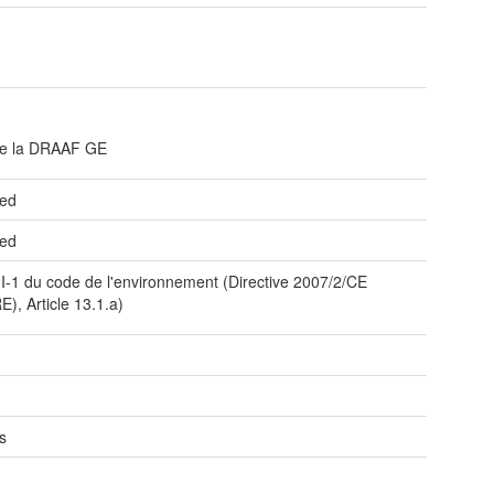
 de la DRAAF GE
ted
ted
I-1 du code de l'environnement (Directive 2007/2/CE
E), Article 13.1.a)
s