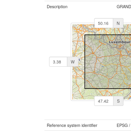
Description
GRAND
N
W
S
Reference system identifier
EPSG