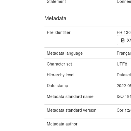
Statement
Données
Metadata
File identifier
FR-130
X
Metadata language
Françai
Character set
UTF8
Hierarchy level
Datase
Date stamp
2022-0
Metadata standard name
ISO 19
Metadata standard version
Cor 1:
Metadata author