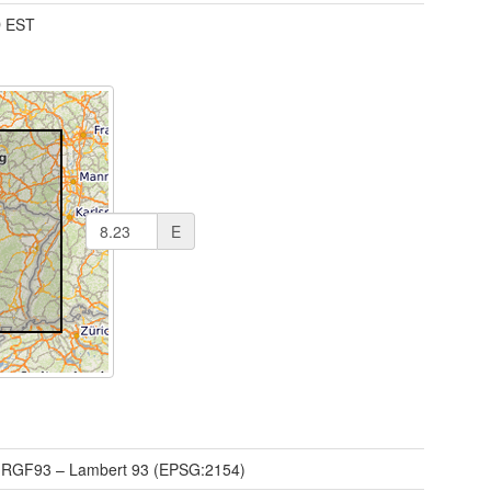
 EST
E
/
RGF93 – Lambert 93 (EPSG:2154)