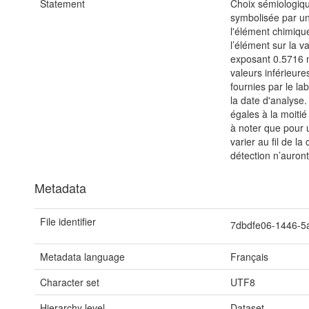
Statement
Choix sémiologiqu
symbolisée par un 
l'élément chimique
l’élément sur la 
exposant 0.5716 mu
valeurs inférieur
fournies par le la
la date d'analyse.
égales à la moitié 
à noter que pour 
varier au fil de l
détection n’auro
Metadata
File identifier
7dbdfe06-1446-5
Metadata language
Français
Character set
UTF8
Hierarchy level
Dataset