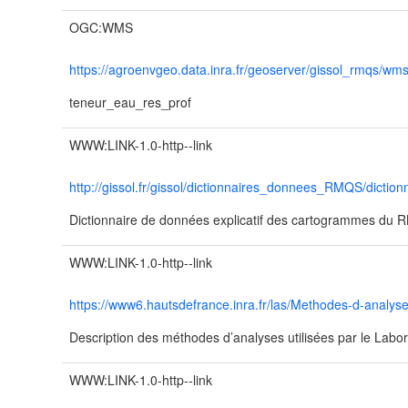
OGC:WMS
https://agroenvgeo.data.inra.fr/geoserver/gissol_rmqs/wm
teneur_eau_res_prof
WWW:LINK-1.0-http--link
http://gissol.fr/gissol/dictionnaires_donnees_RMQS/dicti
Dictionnaire de données explicatif des cartogrammes du
WWW:LINK-1.0-http--link
https://www6.hautsdefrance.inra.fr/las/Methodes-d-analyse
Description des méthodes d’analyses utilisées par le Labor
WWW:LINK-1.0-http--link