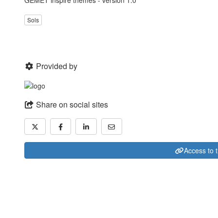
GEMET inspire themes - version 1.0
Sols
Provided by
Share on social sites
Access to 