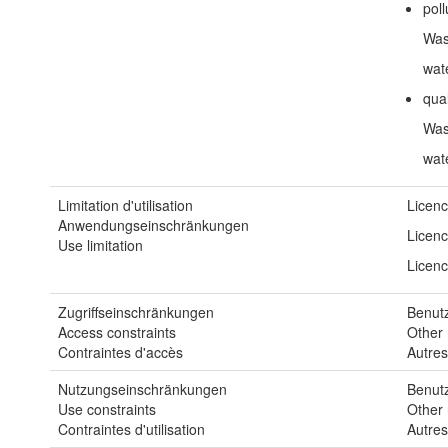
poll
Was
wate
qual
Was
wat
Limitation d'utilisation
Licen
Anwendungseinschränkungen
Licen
Use limitation
Licen
Zugriffseinschränkungen
Benutz
Access constraints
Other 
Contraintes d'accès
Autres
Nutzungseinschränkungen
Benutz
Use constraints
Other 
Contraintes d'utilisation
Autres