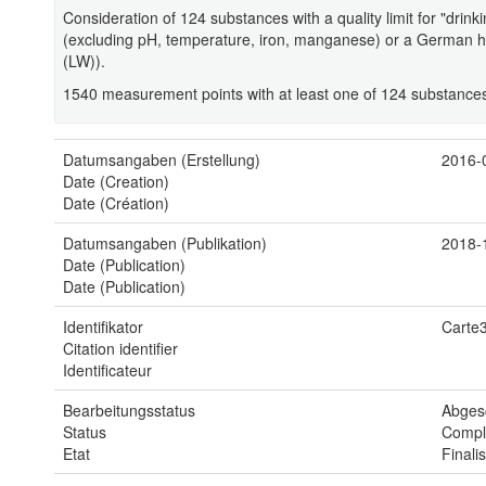
Consideration of 124 substances with a quality limit for "dri
(excluding pH, temperature, iron, manganese) or a German he
(LW)).
1540 measurement points with at least one of 124 substance
Datumsangaben (Erstellung)
2016-
Date (Creation)
Date (Création)
Datumsangaben (Publikation)
2018-
Date (Publication)
Date (Publication)
Identifikator
Cart
Citation identifier
Identificateur
Bearbeitungsstatus
Abges
Status
Compl
Etat
Finali