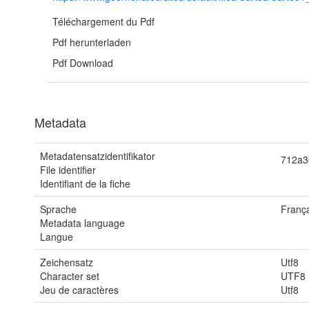
Téléchargement du Pdf
Pdf herunterladen
Pdf Download
Metadata
Metadatensatzidentifikator
712a3
File identifier
Identifiant de la fiche
Sprache
França
Metadata language
Langue
Zeichensatz
Utf8
Character set
UTF8
Jeu de caractères
Utf8