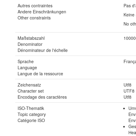
Autres contraintes
Pas d'
Andere Einschränkungen
Keine
Other constraints
No oth
Maßstabszahl
10000
Denominator
Dénominateur de l'échelle
Sprache
França
Language
Langue de la ressource
Zeichensatz
Utf8
Character set
UTF8
Encodage des caractères
Utf8
ISO-Thematik
Umw
Topic category
Env
Catégorie ISO
Env
Ges
Hea