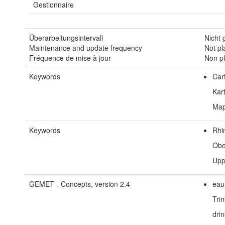
Gestionnaire
Überarbeitungsintervall
Nicht 
Maintenance and update frequency
Not p
Fréquence de mise à jour
Non pl
Keywords
Car
Kar
Ma
Keywords
Rhi
Obe
Upp
GEMET - Concepts, version 2.4
eau
Tri
dri