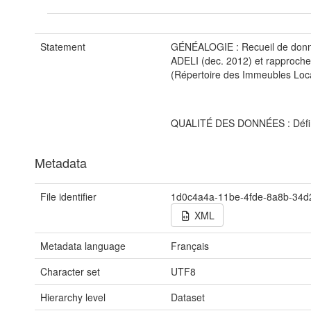
Statement
GÉNÉALOGIE : Recueil de don
ADELI (dec. 2012) et rapproche
(Répertoire des Immeubles Local
QUALITÉ DES DONNÉES : Défini
Metadata
File identifier
1d0c4a4a-11be-4fde-8a8b-34
XML
Metadata language
Français
Character set
UTF8
Hierarchy level
Dataset