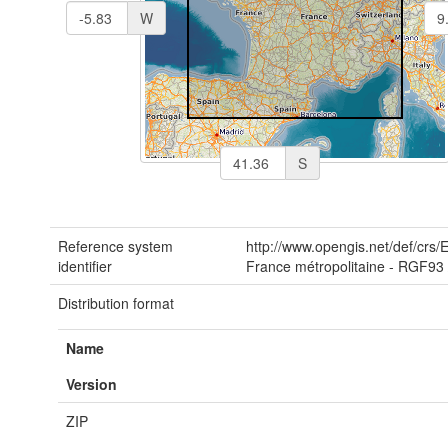
W
S
Reference system
http://www.opengis.net/def/crs
identifier
France métropolitaine - RGF93
Distribution format
Name
Version
ZIP