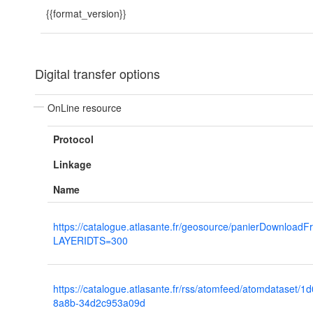
{{format_version}}
Digital transfer options
OnLine resource
Protocol
Linkage
Name
https://catalogue.atlasante.fr/geosource/panierDownload
LAYERIDTS=300
https://catalogue.atlasante.fr/rss/atomfeed/atomdataset/
8a8b-34d2c953a09d