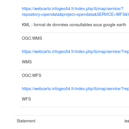
https://webcarto.infogeo54.fr/index.php/lizmap/service/?
repository=opendata&project=opendata&SERVICE=WFS&
KML : format de données consultables sous google earth
OGC:WMS
https://webcarto.infogeo54.fr/index.php/lizmap/servi
WMS
OGC:WFS
https://webcarto.infogeo54.fr/index.php/lizmap/servi
WFS
Statement
is