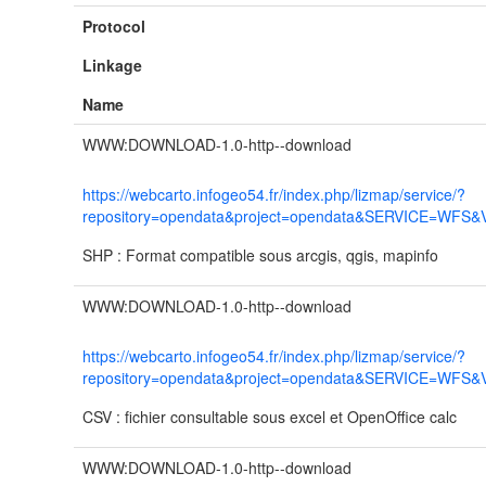
Protocol
Linkage
Name
WWW:DOWNLOAD-1.0-http--download
https://webcarto.infogeo54.fr/index.php/lizmap/service/?
repository=opendata&project=opendata&SERVICE=WFS&
SHP : Format compatible sous arcgis, qgis, mapinfo
WWW:DOWNLOAD-1.0-http--download
https://webcarto.infogeo54.fr/index.php/lizmap/service/?
repository=opendata&project=opendata&SERVICE=WFS&
CSV : fichier consultable sous excel et OpenOffice calc
WWW:DOWNLOAD-1.0-http--download