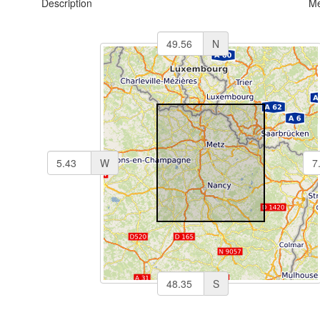
Description
Me
N
W
S